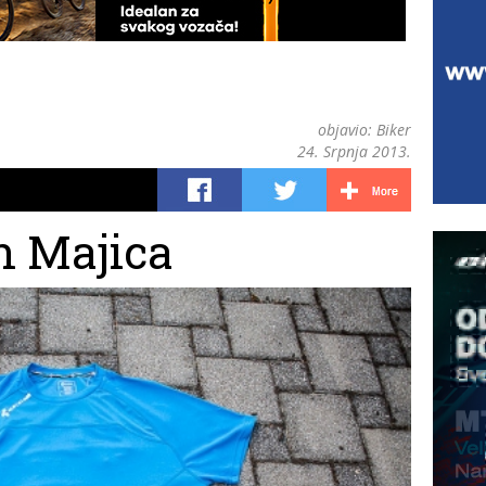
objavio:
Biker
24. Srpnja 2013.
n Majica