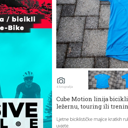
4 fotografija
Cube Motion linija bicikl
ležernu, touring ili tren
Ljetne biciklističke majice kratkih 
uvjete.