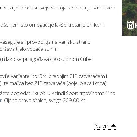
m vožnje i donosi svojstva koja se očekuju samo kod
 nošenjem što omogućuje lakše kretanje prilikom
ašeg tijela i provodi ga na vanjsku stranu
održava tijelo vozača suhim.
zajn lako se prilagođava cjelokupnom Cube
dvije varijante i to: 3/4 prednjim ZIP zatvaračem i
 te majica bez ZIP zatvarača (boje: plava i crna).
ete pogledati i kupiti u Keindl Sport trgovinama ili na
r
. Cijena prava sitnica, svega 209,00 kn.
Na vrh