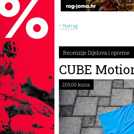
< Natrag
Recenzije Dijelova i opreme
CUBE Motio
209,00 kuna