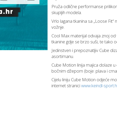
Pruža odlične performanse priliko
skupljih modela.
Vrlo lagana tkanina sa „Loose Fit“
vožnje.
Cool Max materijal odvaja znoj od v
tkanine gdje se brzo suši, te tako 
Jedinstven i prepoznatljiv Cube di
asortimanu.
Cube Motion linija majica dolaze u 
bočnim džepom (boje: plava i crna),
Cijelu liniju Cube Motion odjeće mož
internet stranici
www.keindl-sport.h