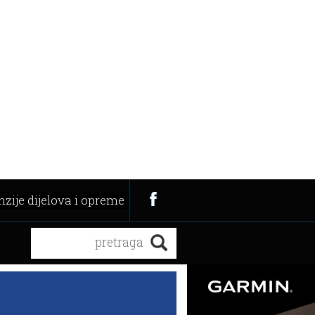
zije dijelova i opreme