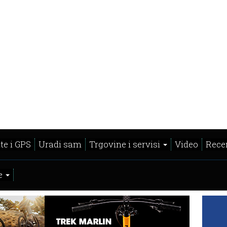
te i GPS
Uradi sam
Trgovine i servisi
Video
Recen
e