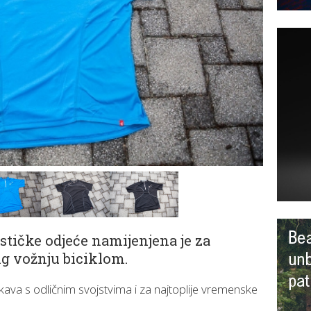
ističke odjeće namijenjena je za
ing vožnju biciklom.
rukava s odličnim svojstvima i za najtoplije vremenske