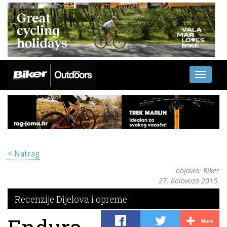
Toggle
navigati
< Natrag
objavio:
Biker
27. Kolovoza 2015.
Recenzije Dijelova i opreme