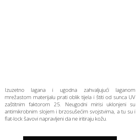
Izuzetno lagana i ugodna zahvaljujući laganom
mrežastom materijalu prati oblik tijela i štiti od sunca UV
zaštitnim faktorom 25. Neugodni mirisi uklonjeni su
antimikrobnim slojem i brzosušećim svojstvima, a tu su i
flat-lock šavovi napravljeni da ne iritiraju kožu.