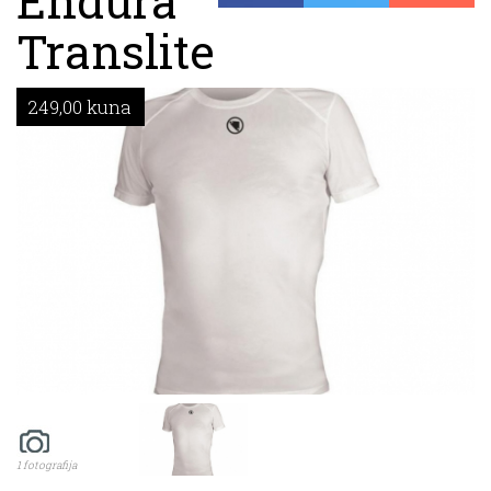
Endura
Translite
249,00 kuna
1 fotografija