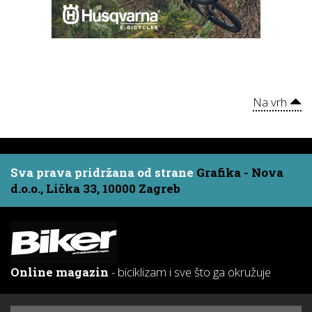
Na vrh
Sva prava pridržana od strane
Grafika - Nova
d.o.o., Lička 33, 10000 Zagreb
Online magazin
- biciklizam i sve što ga okružuje