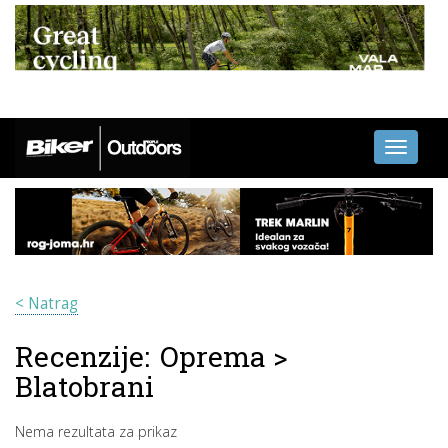
Toggle
navigati
< Natrag
Recenzije:
Oprema
>
Blatobrani
Nema rezultata za prikaz