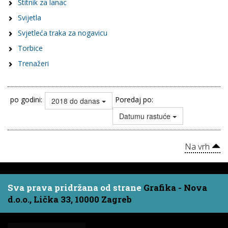
Štitnik za lanac
Svijetla
Svjetleća traka za nogavicu
Torbice
Trenažeri
po godini:
Poredaj po:
2018 do danas
Datumu rastuće
Na vrh
Sva prava pridržana od strane
Grafika - Nova
d.o.o., Lička 33, 10000 Zagreb