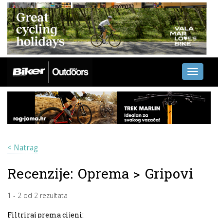
Toggle
navigati
< Natrag
Recenzije:
Oprema
>
Gripovi
1
-
2
od
2
rezultata
Filtriraj prema cijeni: