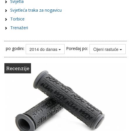
Svijetla
Svjetleća traka za nogavicu
Torbice
Trenažeri
po godini:
Poredaj po:
2014 do danas
Cijeni rastuće
Recenzije