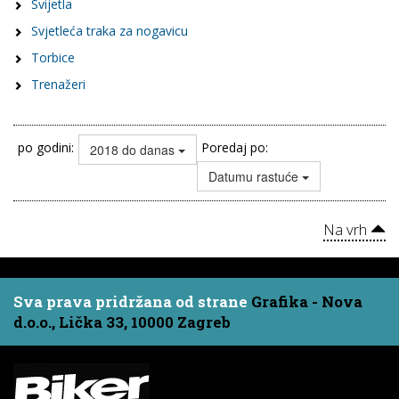
Svijetla
Svjetleća traka za nogavicu
Torbice
Trenažeri
po godini:
Poredaj po:
2018 do danas
Datumu rastuće
Na vrh
Sva prava pridržana od strane
Grafika - Nova
d.o.o., Lička 33, 10000 Zagreb