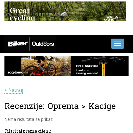
Toggle
navigati
< Natrag
Recenzije:
Oprema
>
Kacige
Nema rezultata za prikaz
Filtriraj prema cijeni: