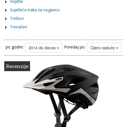
Svijetla
Svjetleća traka za nogavicu
Torbice
Trenažeri
po godini:
Poredaj po:
2014 do danas
Cijeni rastuće
Recenzije