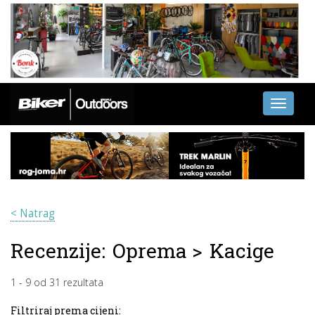
Toggle
navigati
< Natrag
Recenzije:
Oprema
>
Kacige
1
-
9
od
31
rezultata
Filtriraj prema cijeni: