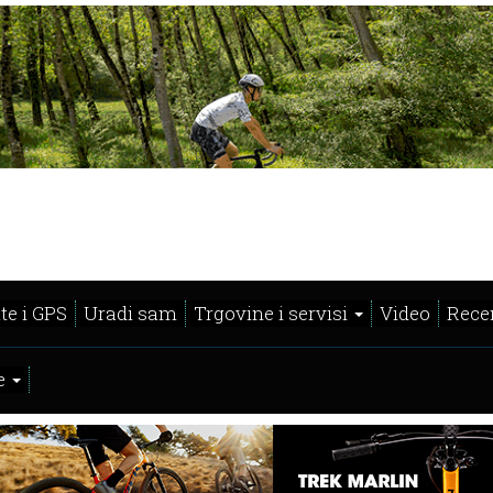
te i GPS
Uradi sam
Trgovine i servisi
Video
Recen
e