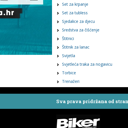
Set za krpanje
Set za tubless
Sjedalice za djecu
Sredstva za čišćenje
Štitnici
Štitnik za lanac
Svijetla
Svjetleća traka za nogavicu
Torbice
Trenažeri
Sva prava pridržana od stra