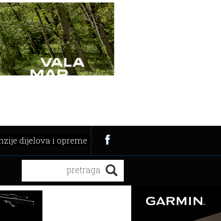
zije dijelova i opreme