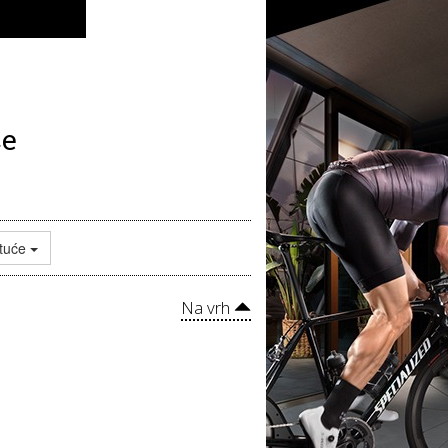
ce
tuće
Na vrh