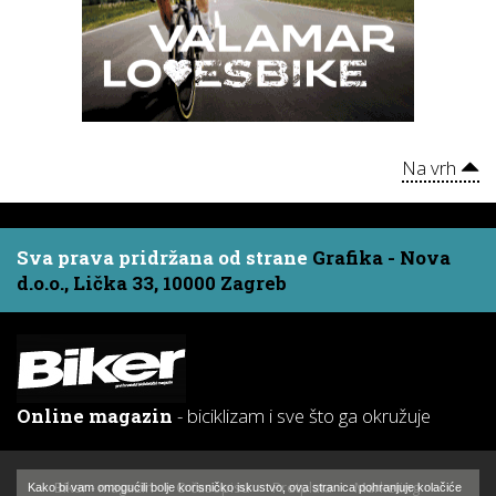
Na vrh
Sva prava pridržana od strane
Grafika - Nova
d.o.o., Lička 33, 10000 Zagreb
Online magazin
- biciklizam i sve što ga okružuje
Biker - magazin
O časopisu
Pretplata
Marketing
Kako bi vam omogućili bolje korisničko iskustvo, ova stranica pohranjuje kolačiće