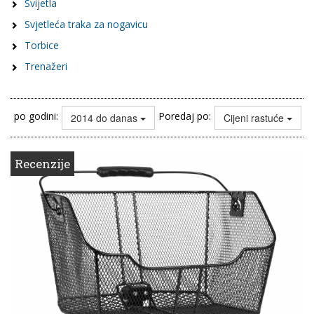
Svijetla
Svjetleća traka za nogavicu
Torbice
Trenažeri
po godini:
Poredaj po:
2014 do danas
Cijeni rastuće
Recenzije