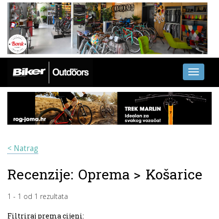
Toggle
navigati
< Natrag
Recenzije:
Oprema
>
Košarice
1
-
1
od
1
rezultata
Filtriraj prema cijeni: