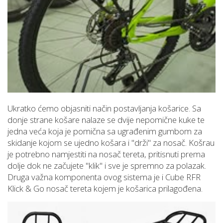
Ukratko ćemo objasniti način postavljanja košarice. Sa
donje strane košare nalaze se dvije nepomične kuke te
jedna veća koja je pomična sa ugrađenim gumbom za
skidanje kojom se ujedno košara i ''drži'' za nosač. Košrau
je potrebno namjestiti na nosač tereta, pritisnuti prema
dolje dok ne začujete ''klik'' i sve je spremno za polazak.
Druga važna komponenta ovog sistema je i Cube RFR
Klick & Go nosač tereta kojem je košarica prilagođena.