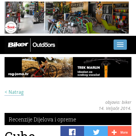
Toggle
navigati
< Natrag
objavio:
biker
14. Veljače 2014.
Recenzije Dijelova i opreme