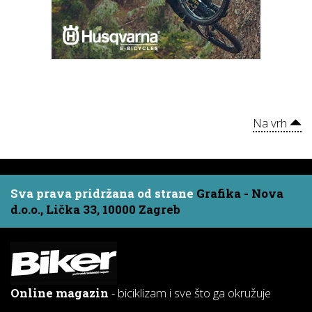
Na vrh
Sva prava pridržana od strane
Grafika - Nova
d.o.o., Lička 33, 10000 Zagreb
Online magazin
- biciklizam i sve što ga okružuje