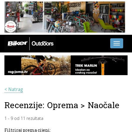
Toggle
navigati
< Natrag
Recenzije:
Oprema
>
Naočale
1
-
9
od
11
rezultata
Filtriraj prema cijeni: