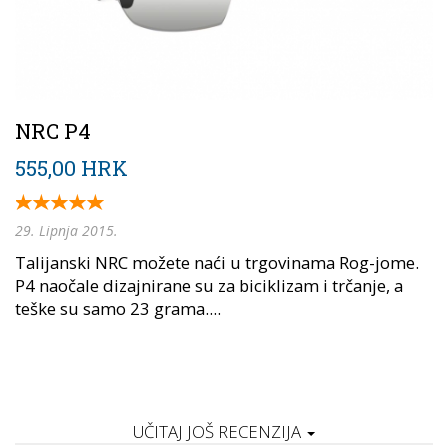
NRC P4
555,00 HRK
29. Lipnja 2015.
Talijanski NRC možete naći u trgovinama Rog-jome.
P4 naočale dizajnirane su za biciklizam i trčanje, a
teške su samo 23 grama....
UČITAJ JOŠ RECENZIJA