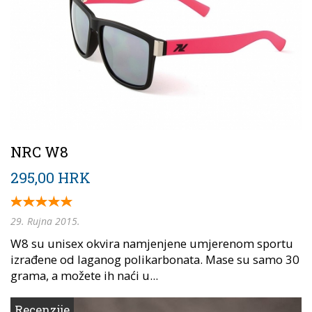
NRC W8
295,00 HRK
29. Rujna 2015.
W8 su unisex okvira namjenjene umjerenom sportu
izrađene od laganog polikarbonata. Mase su samo 30
grama, a možete ih naći u...
Recenzije