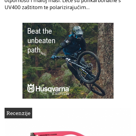
otpornosti i maloj masi. Leće su polikarbonatne s
UV400 zaštitom te polarizirajućim...
Recenzije