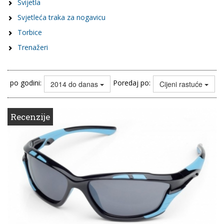
Svijetla
Svjetleća traka za nogavicu
Torbice
Trenažeri
po godini:
Poredaj po:
2014 do danas
Cijeni rastuće
Recenzije