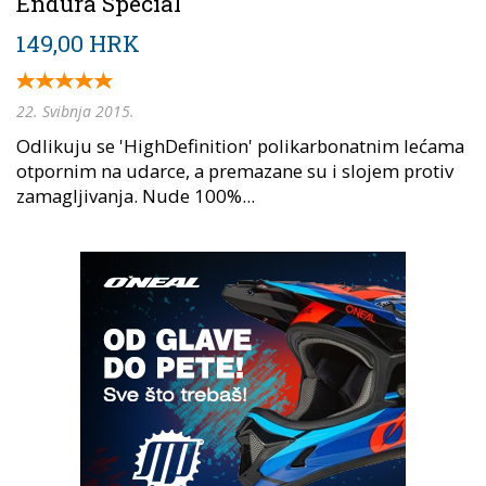
Endura Special
149,00 HRK
22. Svibnja 2015.
Odlikuju se 'HighDefinition' polikarbonatnim lećama
otpornim na udarce, a premazane su i slojem protiv
zamagljivanja. Nude 100%...