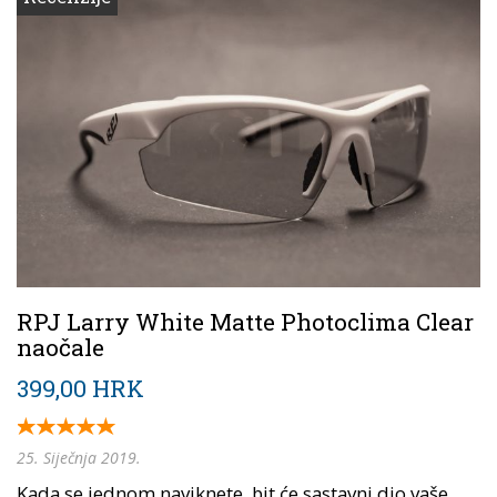
RPJ Larry White Matte Photoclima Clear
naočale
399,00 HRK
25. Siječnja 2019.
Kada se jednom naviknete, bit će sastavni dio vaše