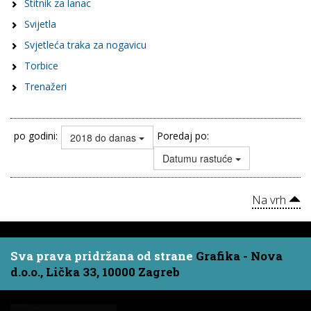
Štitnik za lanac
Svijetla
Svjetleća traka za nogavicu
Torbice
Trenažeri
po godini:
Poredaj po:
2018 do danas
Datumu rastuće
Na vrh
Sva prava pridržana od strane
Grafika - Nova
d.o.o., Lička 33, 10000 Zagreb