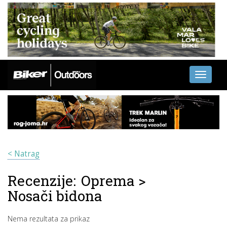
Toggle
navigati
< Natrag
Recenzije:
Oprema
>
Nosači bidona
Nema rezultata za prikaz