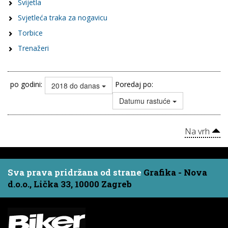
Svijetla
Svjetleća traka za nogavicu
Torbice
Trenažeri
po godini:
Poredaj po:
2018 do danas
Datumu rastuće
Na vrh
Sva prava pridržana od strane
Grafika - Nova
d.o.o., Lička 33, 10000 Zagreb