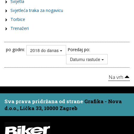
Svijetla
Svjetleća traka za nogavicu
Torbice
Trenažeri
po godini:
Poredaj po:
2018 do danas
Datumu rastuće
Na vrh
Sva prava pridržana od strane
Grafika - Nova
d.o.o., Lička 33, 10000 Zagreb