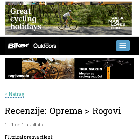
Toggle
navigati
< Natrag
Recenzije:
Oprema
>
Rogovi
1
-
1
od
1
rezultata
Filtriraj prema cijeni: