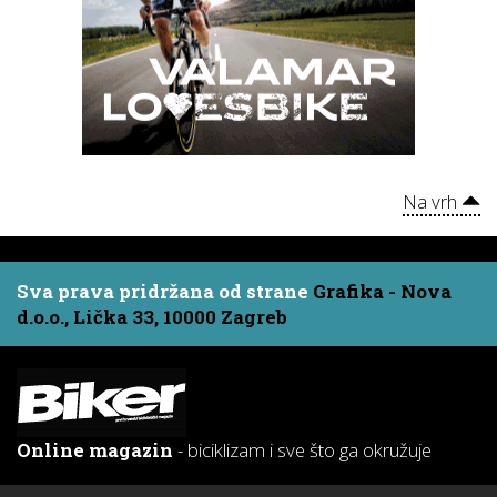
Na vrh
Sva prava pridržana od strane
Grafika - Nova
d.o.o., Lička 33, 10000 Zagreb
Online magazin
- biciklizam i sve što ga okružuje