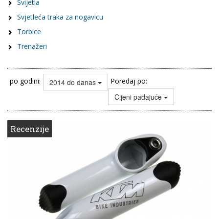
Svijetla
Svjetleća traka za nogavicu
Torbice
Trenažeri
po godini:
Poredaj po:
2014 do danas
Cijeni padajuće
Recenzije