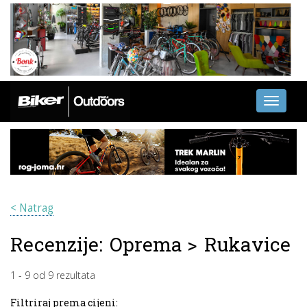
Toggle
navigati
< Natrag
Recenzije:
Oprema
>
Rukavice
1
-
9
od
9
rezultata
Filtriraj prema cijeni: