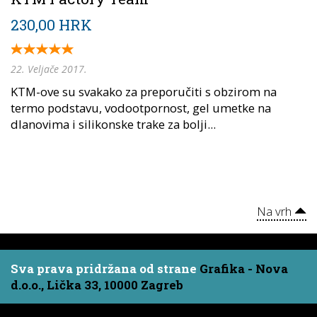
230,00 HRK
22. Veljače 2017.
KTM-ove su svakako za preporučiti s obzirom na
termo podstavu, vodootpornost, gel umetke na
dlanovima i silikonske trake za bolji...
Na vrh
Sva prava pridržana od strane
Grafika - Nova
d.o.o., Lička 33, 10000 Zagreb