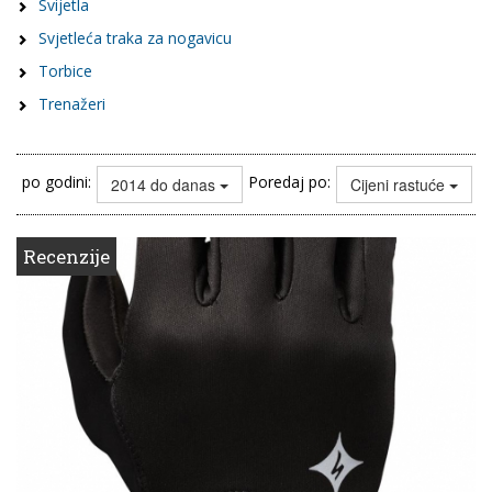
Svijetla
Svjetleća traka za nogavicu
Torbice
Trenažeri
po godini:
Poredaj po:
2014 do danas
Cijeni rastuće
Recenzije