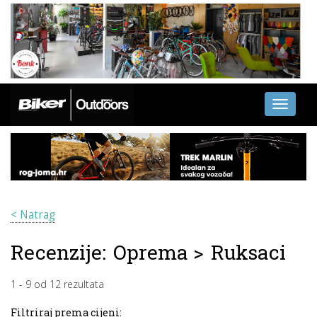
Toggle
navigati
< Natrag
Recenzije:
Oprema
>
Ruksaci
1
-
9
od
12
rezultata
Filtriraj prema cijeni: