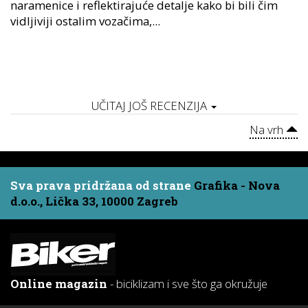
naramenice i reflektirajuće detalje kako bi bili čim
vidljiviji ostalim vozačima,...
UČITAJ JOŠ RECENZIJA
Na vrh
Sva prava pridržana od strane
Grafika - Nova
d.o.o., Lička 33, 10000 Zagreb
Online magazin
- biciklizam i sve što ga okružuje