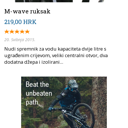
M-wave ruksak
219,00 HRK
20. Svibnja 2015.
Nudi spremnik za vodu kapaciteta dvije litre s
ugrađenim crijevom, veliki centralni otvor, dva
dodatna džepa i izolirani...