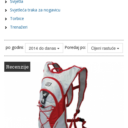
Svijetla
Svjetleća traka za nogavicu
Torbice
Trenažeri
po godini:
Poredaj po:
2014 do danas
Cijeni rastuće
Recenzije