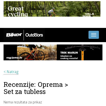
Toggle
navigati
< Natrag
Recenzije:
Oprema
>
Set za tubless
Nema rezultata za prikaz