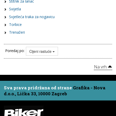
Štitnik za lanac
Svijetla
Svjetleća traka za nogavicu
Torbice
Trenažeri
Poredaj po:
Cijeni rastuće
Na vrh
Sva prava pridržana od strane
Grafika - Nova
d.o.o., Lička 33, 10000 Zagreb