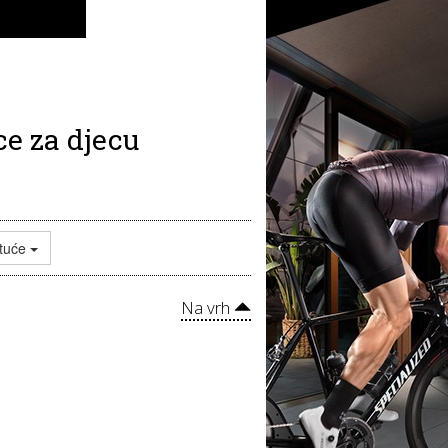
ce za djecu
tuće
Na vrh