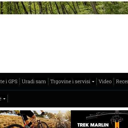
te i GPS
Uradi sam
Trgovine i servisi
Video
Recen
e