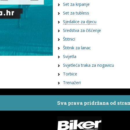
Set za krpanje
Set za tubless
Sjedalice za djecu
Sredstva za čišćenje
Štitnici
Štitnik za lanac
Svijetla
Svjetleća traka za nogavicu
Torbice
Trenažeri
Sva prava pridržana od stra