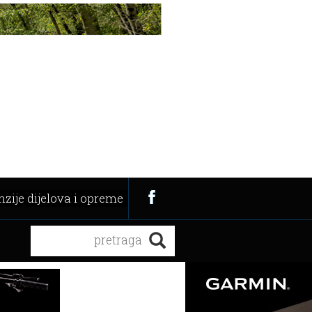
zije dijelova i opreme