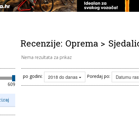
Recenzije:
Oprema
>
Sjedali
Nema rezultata za prikaz
po godini:
Poredaj po:
2018 do danas
Datumu ras
609