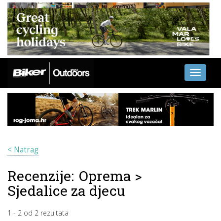
Toggle
navigati
< Natrag
Recenzije:
Oprema
>
Sjedalice za djecu
1
-
2
od
2
rezultata