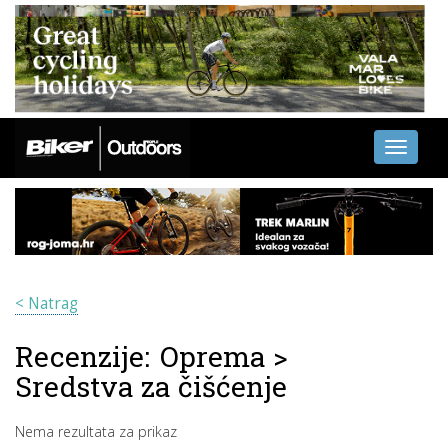
Toggle
navigati
< Natrag
Recenzije:
Oprema
>
Sredstva za čišćenje
Nema rezultata za prikaz