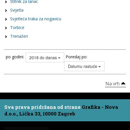
Štitnik za lanac
Svijetla
Svjetleća traka za nogavicu
Torbice
Trenažeri
po godini:
Poredaj po:
2018 do danas
Datumu rastuće
Na vrh
Sva prava pridržana od strane
Grafika - Nova
d.o.o., Lička 33, 10000 Zagreb