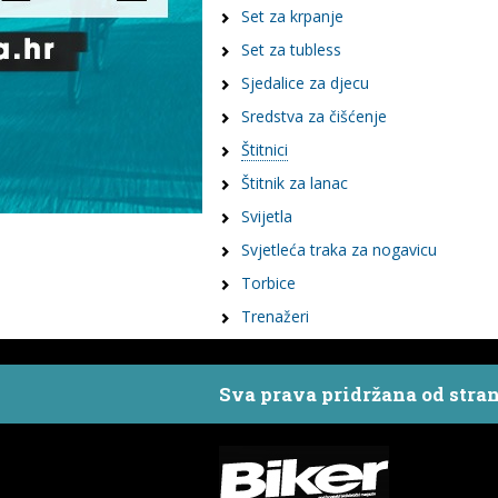
Set za krpanje
Set za tubless
Sjedalice za djecu
Sredstva za čišćenje
Štitnici
Štitnik za lanac
Svijetla
Svjetleća traka za nogavicu
Torbice
Trenažeri
Sva prava pridržana od stra