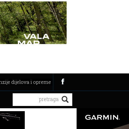
zije dijelova i opreme