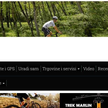
te i GPS
Uradi sam
Trgovine i servisi
Video
Recen
e