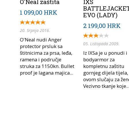
O'Neal zaštita
IXS
BATTLEJACKE
1 099,00 HRK
EVO (LADY)
2 199,00 HRK
20. Srpnja 2016.
O'Neal nudi Anger
05. Listopada 2009.
protector prsluk sa
štitnicima za prsa, leđa,
Iz IXSa je u ponudi i
ramena i područje
bodyarmor za
struka za 1150kn. Bullet
kompletnu zaštitu
proof je lagana majica...
gornjeg dijela tijela,
ovom slučaju za žen
Vezivno tkanje koje..