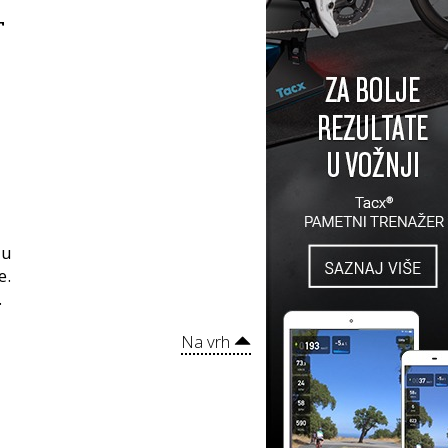
T
 u
e.
.
Na vrh