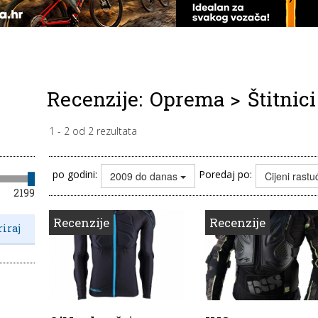
Recenzije:
Oprema
>
Štitnici
1
-
2
od
2
rezultata
po godini:
Poredaj po:
2009 do danas
Cijeni rast
2199
Recenzije
Recenzije