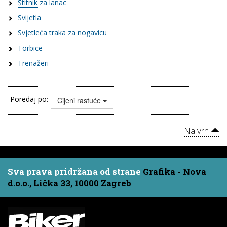
Štitnik za lanac
Svijetla
Svjetleća traka za nogavicu
Torbice
Trenažeri
Poredaj po:
Cijeni rastuće
Na vrh
Sva prava pridržana od strane
Grafika - Nova
d.o.o., Lička 33, 10000 Zagreb