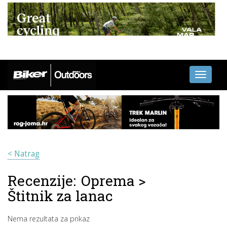
Toggle
navigati
< Natrag
Recenzije:
Oprema
>
Štitnik za lanac
Nema rezultata za prikaz