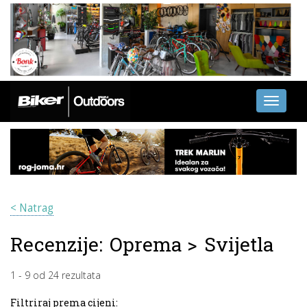
Toggle
navigati
< Natrag
Recenzije:
Oprema
>
Svijetla
1
-
9
od
24
rezultata
Filtriraj prema cijeni: