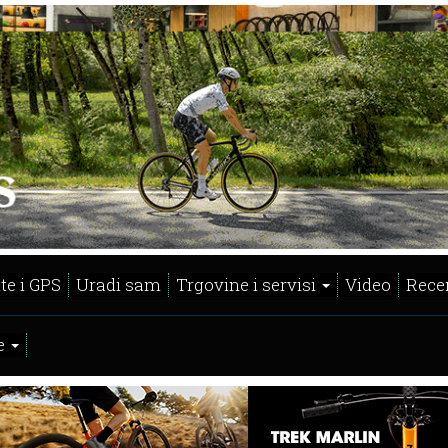
te i GPS
Uradi sam
Trgovine i servisi
Video
Recen
e