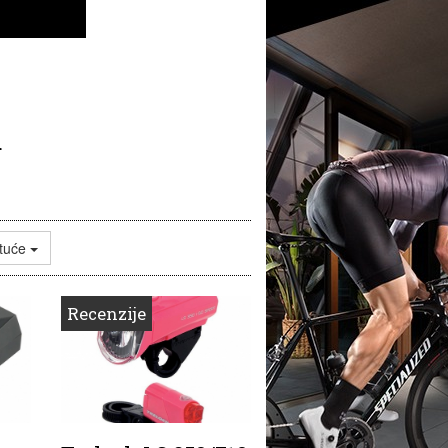
a
tuće
Recenzije