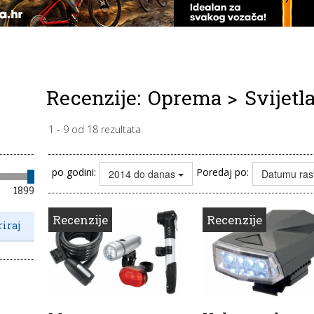
Recenzije:
Oprema
>
Svijetl
1
-
9
od
18
rezultata
po godini:
Poredaj po:
2014 do danas
Datumu ras
1899
Recenzije
Recenzije