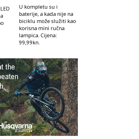
U kompletu su i
 LED
baterije, a kada nije na
pa
biciklu može služiti kao
no
korisna mini ručna
lampica. Cijena:
99,99kn.