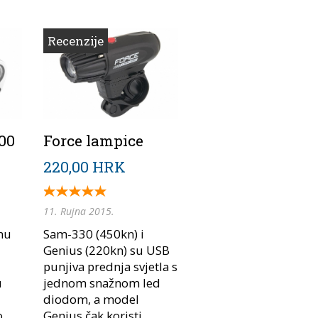
Recenzije
00
Force lampice
220,00 HRK
11. Rujna 2015.
onu
Sam-330 (450kn) i
Genius (220kn) su USB
punjiva prednja svjetla s
u
jednom snažnom led
diodom, a model
...
Genius čak koristi