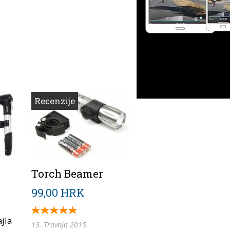
Recenzije
Torch Beamer
99,00 HRK
ajla
13. Travnja 2015.