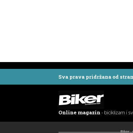
Sva prava pridržana od stra
Online magazin
- biciklizam i s
Biker -