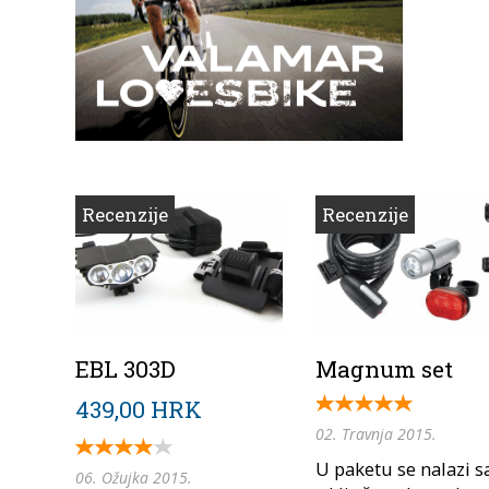
Recenzije
Recenzije
EBL 303D
Magnum set
439,00 HRK
02. Travnja 2015.
U paketu se nalazi s
06. Ožujka 2015.