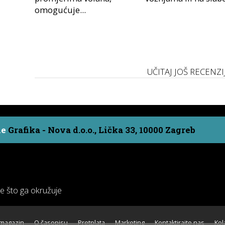
omogućuje...
UČITAJ JOŠ RECENZI
ne
Grafika - Nova d.o.o., Lička 33, 10000 Zagreb
ve što ga okružuje
 magazin
O časopisu
Pretplata
Marketing
Kontaktirajte nas
Kol