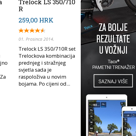
a
Trelock LS 350/710
R
259,00 HRK
01. Prosinca 2014.
Trelock LS 350/710R set
u
Trelockova kombinacija
jno
prednjeg i stražnjeg
svjetla sada je
 Za
raspoloživa u novim
bojama. Po cijeni od...