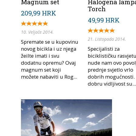
Magnum set
Halogena lamp
Torch
209,99 HRK
49,99 HRK
10. Veljače 2014.
21. Listopada 2014.
Spremate se u kupovinu
novog bicikla i uz njega
Specijalisti za
žeilte imati i svu
biciklističku rasvjet
dodatnu opremu? Ovaj
nude nam ovo povol
magnum set koji
prednje svjetlo vrlo
možete nabaviti u Rog...
dobrih mogućnosti.
dobru vidljivost su...