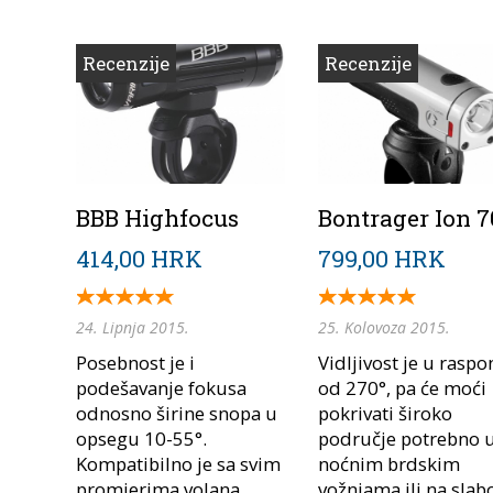
Recenzije
Recenzije
BBB Highfocus
Bontrager Ion 7
414,00 HRK
799,00 HRK
24. Lipnja 2015.
25. Kolovoza 2015.
Posebnost je i
Vidljivost je u rasp
podešavanje fokusa
od 270°, pa će moći
odnosno širine snopa u
pokrivati široko
opsegu 10-55°.
područje potrebno 
Kompatibilno je sa svim
noćnim brdskim
promjerima volana,
vožnjama ili na slabo