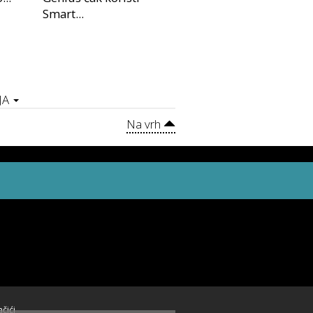
Smart...
JA
Na vrh
ačići