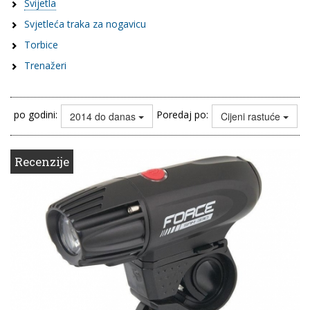
Svijetla
Svjetleća traka za nogavicu
Torbice
Trenažeri
po godini:
Poredaj po:
2014 do danas
Cijeni rastuće
Recenzije