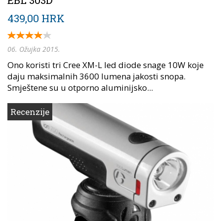
EBL 303D
439,00 HRK
06. Ožujka 2015.
Ono koristi tri Cree XM-L led diode snage 10W koje
daju maksimalnih 3600 lumena jakosti snopa.
Smještene su u otporno aluminijsko...
Recenzije