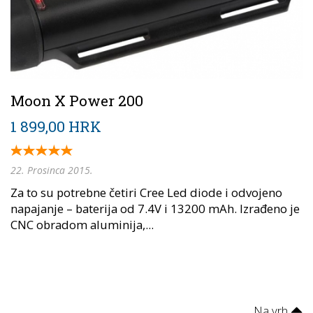
Moon X Power 200
1 899,00 HRK
22. Prosinca 2015.
Za to su potrebne četiri Cree Led diode i odvojeno
napajanje – baterija od 7.4V i 13200 mAh. Izrađeno je
CNC obradom aluminija,...
Na vrh