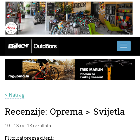
Toggle
navigati
< Natrag
Recenzije:
Oprema
>
Svijetla
10
-
18
od
18
rezultata
Filtriraj prema cijeni: