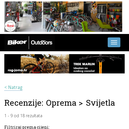
Toggle
navigati
< Natrag
Recenzije:
Oprema
>
Svijetla
1
-
9
od
18
rezultata
Filtriraj prema cijeni: