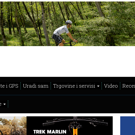
te i GPS
Uradi sam
Trgovine i servisi
Video
Recen
e