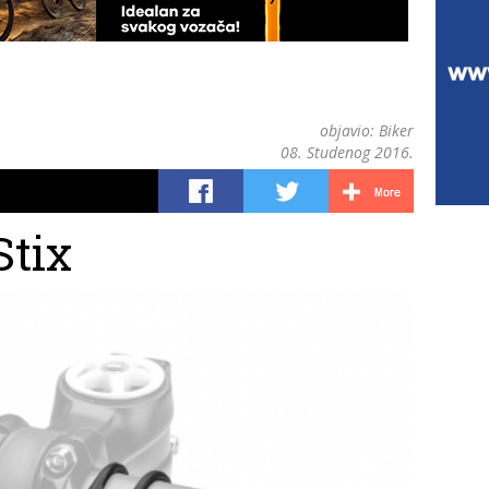
objavio:
Biker
08. Studenog 2016.
Stix