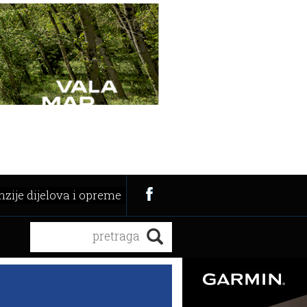
zije dijelova i opreme