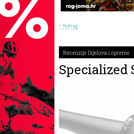
< Natrag
Recenzije Dijelova i opreme
Specialized 