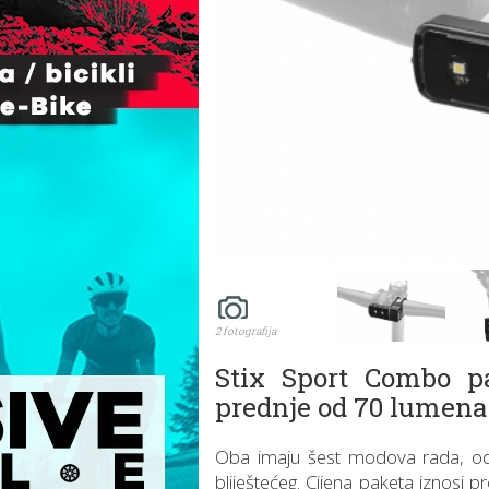
2 fotografija
Stix Sport Combo pa
prednje od 70 lumena 
Oba imaju šest modova rada, od 
bliještećeg. Cijena paketa iznosi 