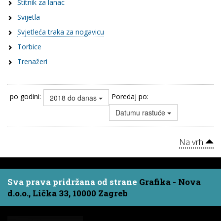
Štitnik za lanac
Svijetla
Svjetleća traka za nogavicu
Torbice
Trenažeri
po godini:
Poredaj po:
2018 do danas
Datumu rastuće
Na vrh
Sva prava pridržana od strane
Grafika - Nova
d.o.o., Lička 33, 10000 Zagreb