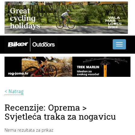
Toggle
navigati
< Natrag
Recenzije:
Oprema
>
Svjetleća traka za nogavicu
Nema rezultata za prikaz