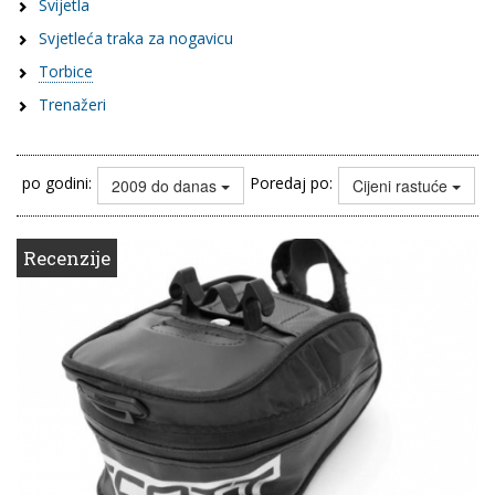
Svijetla
Svjetleća traka za nogavicu
Torbice
Trenažeri
po godini:
Poredaj po:
2009 do danas
Cijeni rastuće
Recenzije