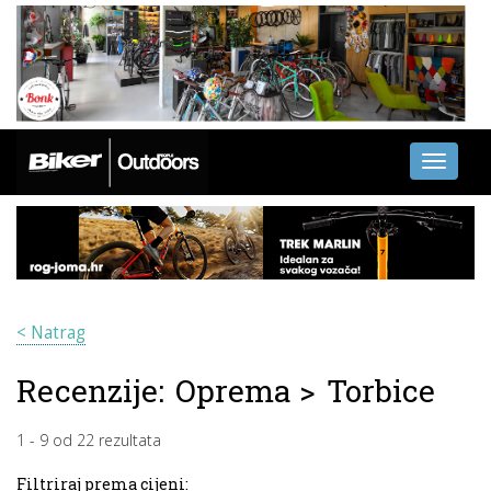
Toggle
navigati
< Natrag
Recenzije:
Oprema
>
Torbice
1
-
9
od
22
rezultata
Filtriraj prema cijeni: