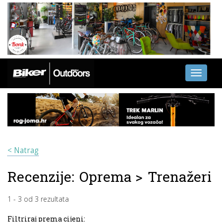
Toggle
navigati
< Natrag
Recenzije:
Oprema
>
Trenažeri
1
-
3
od
3
rezultata
Filtriraj prema cijeni: