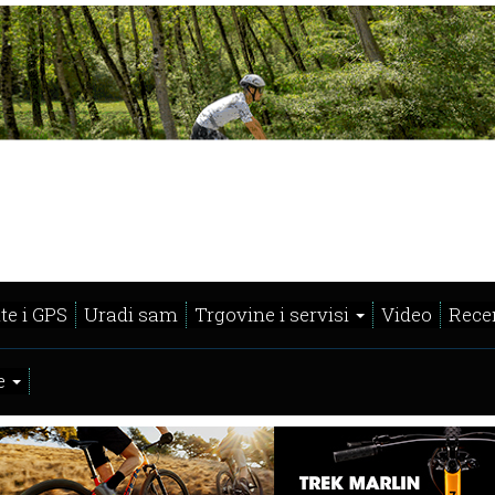
te i GPS
Uradi sam
Trgovine i servisi
Video
Recen
e