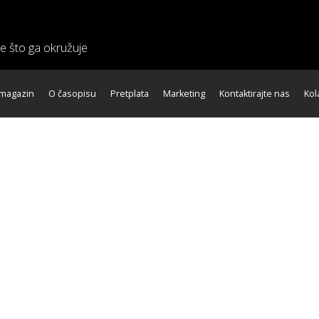
ve što ga okružuje
 magazin
O časopisu
Pretplata
Marketing
Kontaktirajte nas
Kol