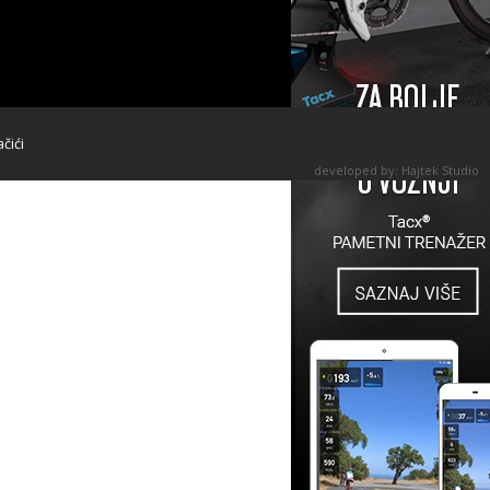
ačići
developed by:
Hajtek Studio