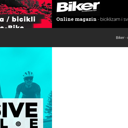
Online magazin
- biciklizam i s
Biker -