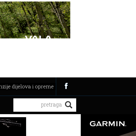
zije dijelova i opreme