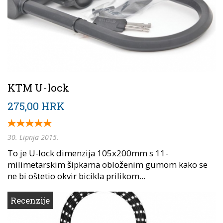
KTM U-lock
275,00 HRK
30. Lipnja 2015.
To je U-lock dimenzija 105x200mm s 11-
milimetarskim šipkama obloženim gumom kako se
ne bi oštetio okvir bicikla prilikom...
Recenzije