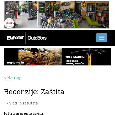
Toggle
navigati
< Natrag
Recenzije:
Zaštita
1
-
9
od
19
rezultata
Filtriraj prema cijeni: