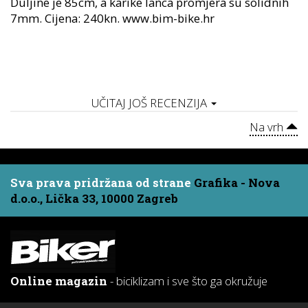
Duljine je 85cm, a karike lanca promjera su solidnih
7mm. Cijena: 240kn. www.bim-bike.hr
UČITAJ JOŠ RECENZIJA
Na vrh
Sva prava pridržana od strane
Grafika - Nova
d.o.o., Lička 33, 10000 Zagreb
Online magazin
- biciklizam i sve što ga okružuje