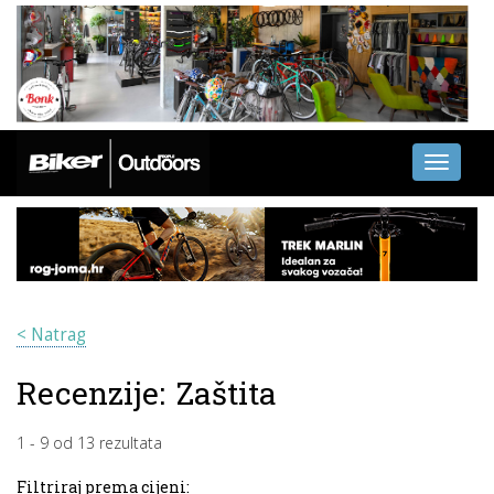
Toggle
navigati
< Natrag
Recenzije:
Zaštita
1
-
9
od
13
rezultata
Filtriraj prema cijeni: