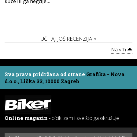
kuće ili ga negdje...
UČITAJ JOŠ RECENZIJA
Na vrh
Sva prava pridržana od strane
Grafika - Nova
d.o.o., Lička 33, 10000 Zagreb
Online magazin
- biciklizam i sve što ga okružuje