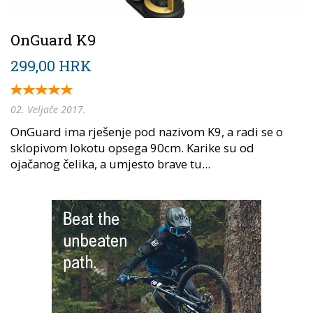
OnGuard K9
299,00 HRK
02. Veljače 2017.
OnGuard ima rješenje pod nazivom K9, a radi se o
sklopivom lokotu opsega 90cm. Karike su od
ojačanog čelika, a umjesto brave tu...