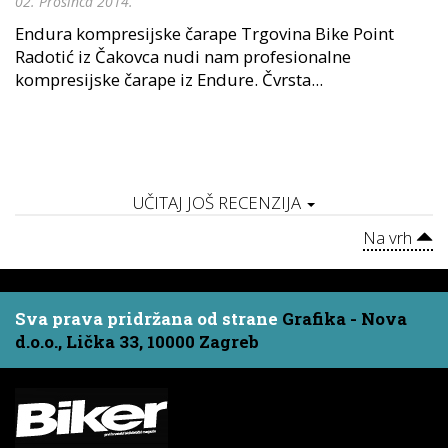
02. Prosinca 2014.
Endura kompresijske čarape Trgovina Bike Point
Radotić iz Čakovca nudi nam profesionalne
kompresijske čarape iz Endure. Čvrsta...
UČITAJ JOŠ RECENZIJA
Na vrh
Sva prava pridržana od strane
Grafika - Nova
d.o.o., Lička 33, 10000 Zagreb