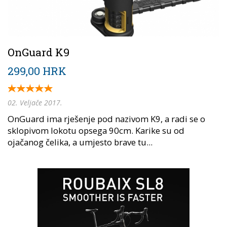
OnGuard K9
299,00 HRK
02. Veljače 2017.
OnGuard ima rješenje pod nazivom K9, a radi se o
sklopivom lokotu opsega 90cm. Karike su od
ojačanog čelika, a umjesto brave tu...