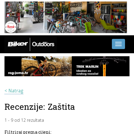
Toggle
navigati
< Natrag
Recenzije:
Zaštita
1
-
9
od
12
rezultata
Filtriraj prema cijeni: