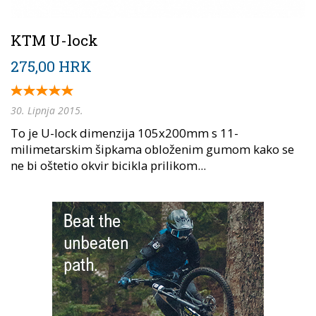
KTM U-lock
275,00 HRK
30. Lipnja 2015.
To je U-lock dimenzija 105x200mm s 11-
milimetarskim šipkama obloženim gumom kako se
ne bi oštetio okvir bicikla prilikom...