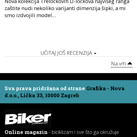
Nova kolekcija Trelockovih U-lockova najvišeg ranga
zaštite nudi nekoliko varijanti dimenzija šipki, a mi
smo izdvojili model...
UČITAJ JOŠ RECENZIJA
Na vrh
Sva prava pridržana od strane
Grafika - Nova
d.o.o., Lička 33, 10000 Zagreb
Online magazin
- biciklizam i sve što ga okružuje