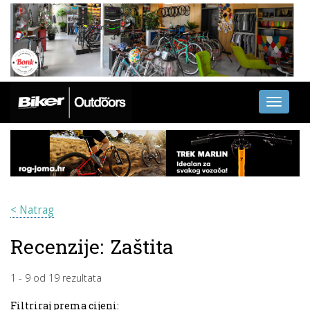
Toggle
navigati
< Natrag
Recenzije:
Zaštita
1
-
9
od
19
rezultata
Filtriraj prema cijeni: