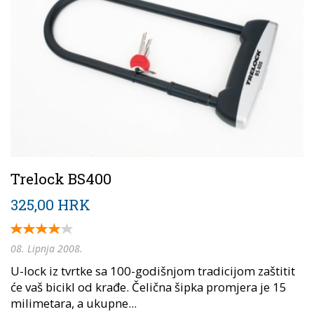
Trelock BS400
325,00 HRK
08. Lipnja 2008.
U-lock iz tvrtke sa 100-godišnjom tradicijom zaštitit
će vaš bicikl od krađe. Čelična šipka promjera je 15
milimetara, a ukupne...