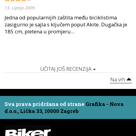
13. Lipnja 2009.
Jedna od popularnijih zaštita među biciklistima
zasigurno je sajla s ključem poput Akite. Dugačka je
185 cm, pletena u promjeru...
UČITAJ JOŠ RECENZIJA
Na vrh
Sva prava pridržana od strane
Grafika - Nova
d.o.o., Lička 33, 10000 Zagreb