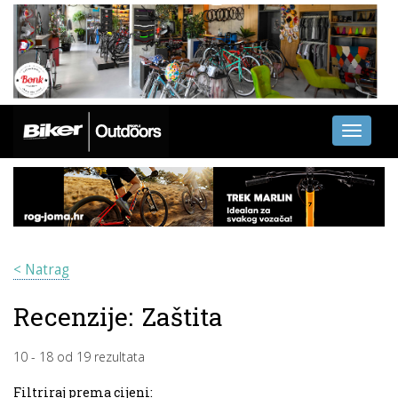
Toggle
navigati
< Natrag
Recenzije:
Zaštita
10
-
18
od
19
rezultata
Filtriraj prema cijeni: