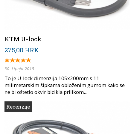
KTM U-lock
275,00 HRK
30. Lipnja 2015.
To je U-lock dimenzija 105x200mm s 11-
milimetarskim šipkama obloženim gumom kako se
ne bi oštetio okvir bicikla prilikom...
Recenzije