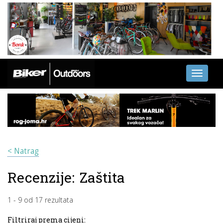
Toggle
navigati
< Natrag
Recenzije:
Zaštita
1
-
9
od
17
rezultata
Filtriraj prema cijeni: