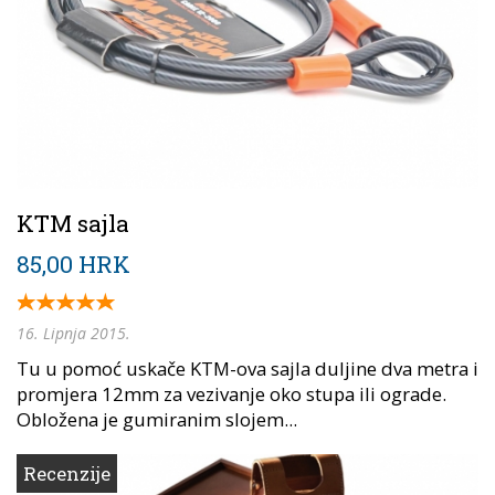
KTM sajla
85,00 HRK
16. Lipnja 2015.
Tu u pomoć uskače KTM-ova sajla duljine dva metra i
promjera 12mm za vezivanje oko stupa ili ograde.
Obložena je gumiranim slojem...
Recenzije