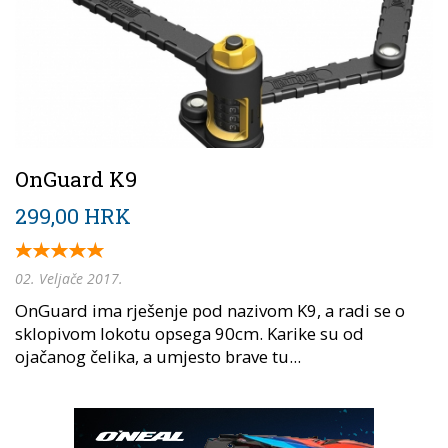
OnGuard K9
299,00 HRK
02. Veljače 2017.
OnGuard ima rješenje pod nazivom K9, a radi se o
sklopivom lokotu opsega 90cm. Karike su od
ojačanog čelika, a umjesto brave tu...