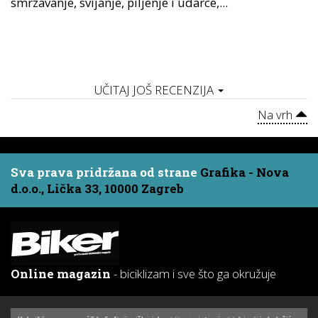
smrzavanje, svijanje, piljenje i udarce,...
UČITAJ JOŠ RECENZIJA
Na vrh
Sva prava pridržana od strane
Grafika - Nova
d.o.o., Lička 33, 10000 Zagreb
Online magazin
- biciklizam i sve što ga okružuje