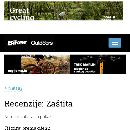
Toggle
navigati
< Natrag
Recenzije:
Zaštita
Nema rezultata za prikaz
Filtriraj prema cijeni: