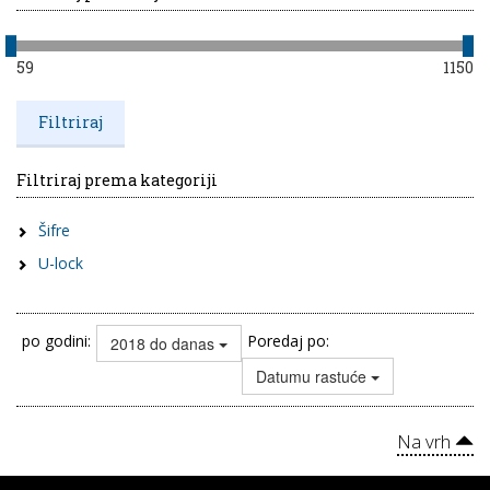
59
1150
Filtriraj prema kategoriji
Šifre
U-lock
po godini:
Poredaj po:
2018 do danas
Datumu rastuće
Na vrh