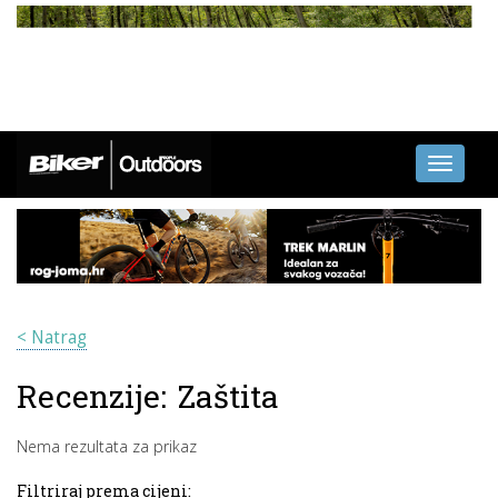
Toggle
navigati
< Natrag
Recenzije:
Zaštita
Nema rezultata za prikaz
Filtriraj prema cijeni: