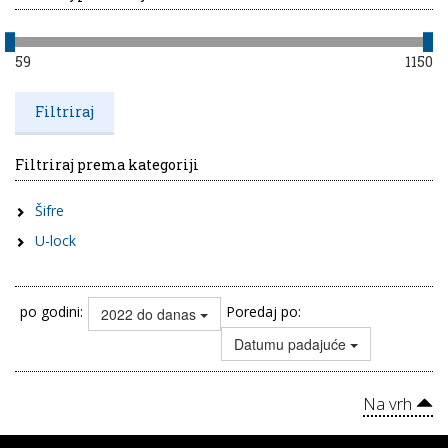
59
1150
Filtriraj prema kategoriji
Šifre
U-lock
po godini:
Poredaj po:
2022 do danas
Datumu padajuće
Na vrh