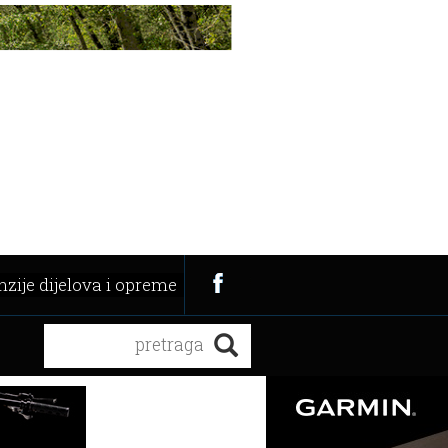
zije dijelova i opreme