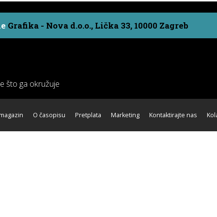
ne
Grafika - Nova d.o.o., Lička 33, 10000 Zagreb
ve što ga okružuje
 magazin
O časopisu
Pretplata
Marketing
Kontaktirajte nas
Kol