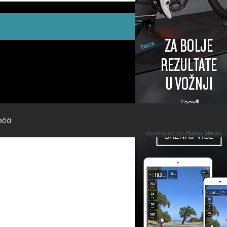
ačići
developed by:
Hajtek Studio