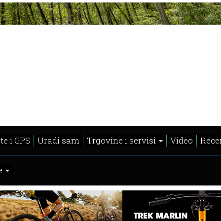
te i GPS
Uradi sam
Trgovine i servisi
Video
Recen
e