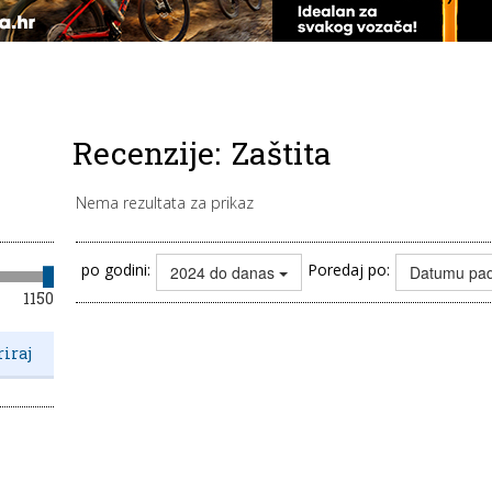
Recenzije:
Zaštita
Nema rezultata za prikaz
po godini:
Poredaj po:
2024 do danas
Datumu pa
1150