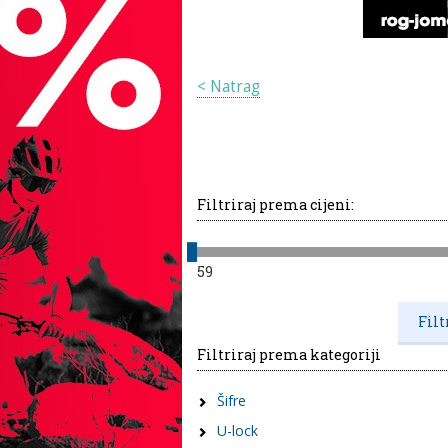
< Natrag
Filtriraj prema cijeni:
59
Filtriraj prema kategoriji
Šifre
U-lock