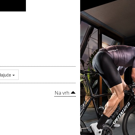
dajuće
Na vrh