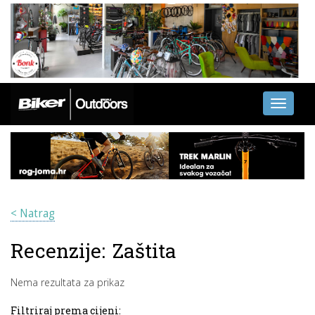
Toggle
navigati
< Natrag
Recenzije:
Zaštita
Nema rezultata za prikaz
Filtriraj prema cijeni: