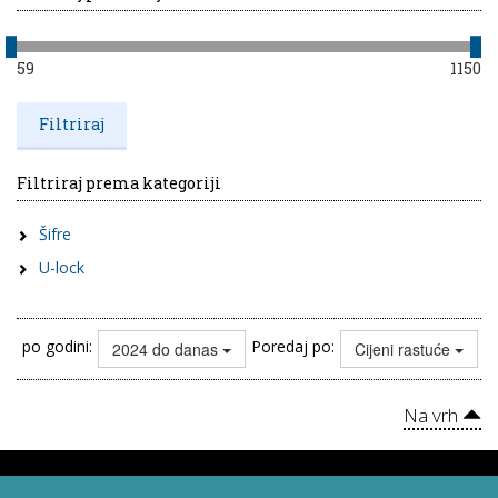
59
1150
Filtriraj prema kategoriji
Šifre
U-lock
po godini:
Poredaj po:
2024 do danas
Cijeni rastuće
Na vrh