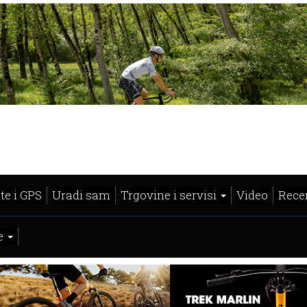
te i GPS
Uradi sam
Trgovine i servisi
Video
Recen
e