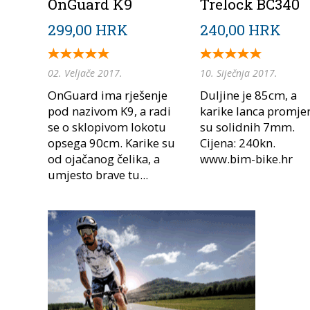
OnGuard K9
Trelock BC340
299,00 HRK
240,00 HRK
02. Veljače 2017.
10. Siječnja 2017.
OnGuard ima rješenje
Duljine je 85cm, a
pod nazivom K9, a radi
karike lanca promje
se o sklopivom lokotu
su solidnih 7mm.
opsega 90cm. Karike su
Cijena: 240kn.
od ojačanog čelika, a
www.bim-bike.hr
umjesto brave tu...