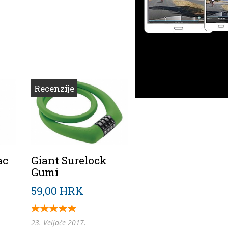
Recenzije
ac
Giant Surelock
Gumi
59,00 HRK
23. Veljače 2017.