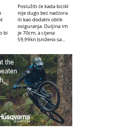
Poslužiti će kada bicikl
m
nije dugo bez nadzora
ot
ili kao dodatni oblik
osiguranja. Duljina im
o bi
je 70cm, a cijena
59,99kn (sniženo sa...