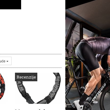
juće
Recenzije