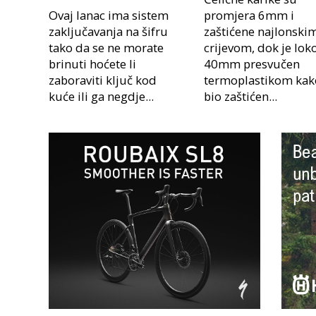
Ovaj lanac ima sistem
promjera 6mm i
zaključavanja na šifru
zaštićene najlonski
tako da se ne morate
crijevom, dok je lok
brinuti hoćete li
40mm presvučen
zaboraviti ključ kod
termoplastikom kak
kuće ili ga negdje...
bio zaštićen...