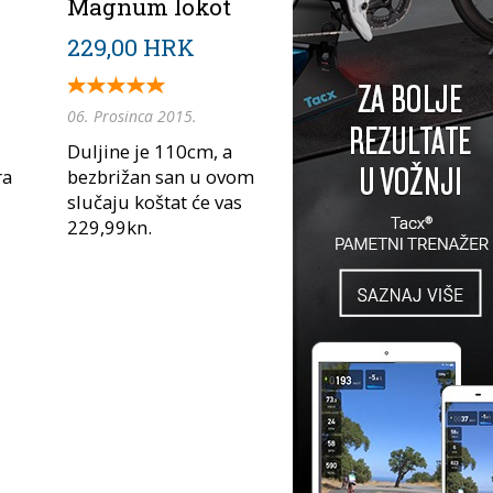
Magnum lokot
229,00 HRK
06. Prosinca 2015.
Duljine je 110cm, a
ra
bezbrižan san u ovom
slučaju koštat će vas
229,99kn.