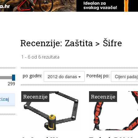
Recenzije:
Zaštita
>
Šifre
1
-
6
od
6
rezultata
po godini:
Poredaj po:
2012 do danas
Cijeni pada
299
Recenzije
Recenzije