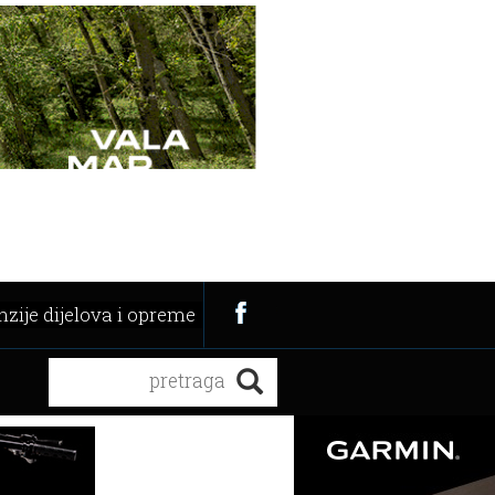
zije dijelova i opreme