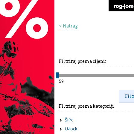
< Natrag
Filtriraj prema cijeni:
59
Filtriraj prema kategoriji
Šifre
U-lock