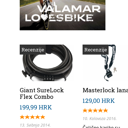
Recenzije
Recenzije
Giant SureLock
Masterlock lan
Flex Combo
129,00 HRK
199,99 HRK
10. Kolovoza 2016.
13. Svibnja 2014.
Čelične karike su