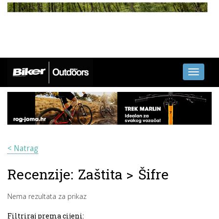
Toggle
navigati
< Natrag
Recenzije:
Zaštita
>
Šifre
Nema rezultata za prikaz
Filtriraj prema cijeni: