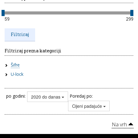
59
299
Filtriraj prema kategoriji
Šifre
U-lock
po godini:
Poredaj po:
2020 do danas
Cijeni padajuće
Na vrh