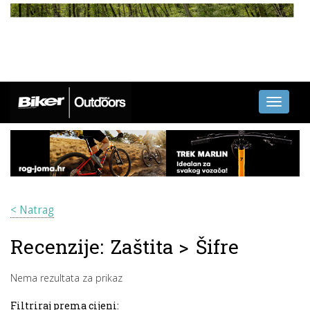
Toggle
navigati
< Natrag
Recenzije:
Zaštita
>
Šifre
Nema rezultata za prikaz
Filtriraj prema cijeni: