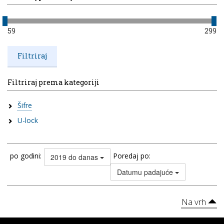
59
299
Filtriraj prema kategoriji
Šifre
U-lock
po godini:
Poredaj po:
2019 do danas
Datumu padajuće
Na vrh