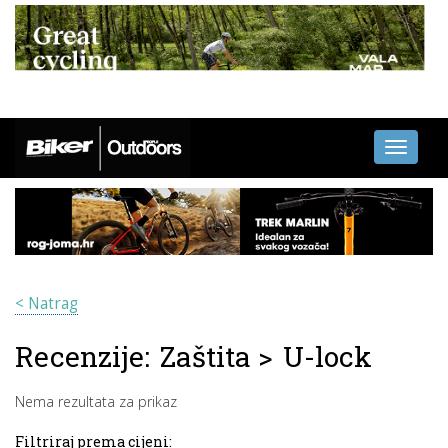
Toggle
navigati
< Natrag
Recenzije:
Zaštita
>
U-lock
Nema rezultata za prikaz
Filtriraj prema cijeni: