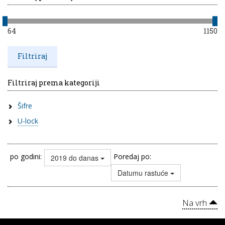
64
1150
Filtriraj prema kategoriji
Šifre
U-lock
po godini:
Poredaj po:
2019 do danas
Datumu rastuće
Na vrh