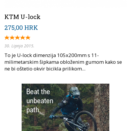
KTM U-lock
275,00 HRK
30. Lipnja 2015.
To je U-lock dimenzija 105x200mm s 11-
milimetarskim šipkama obloženim gumom kako se
ne bi oštetio okvir bicikla prilikom...