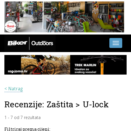
Toggle
navigati
< Natrag
Recenzije:
Zaštita
>
U-lock
1
-
7
od
7
rezultata
Filtriraj prema cijeni: