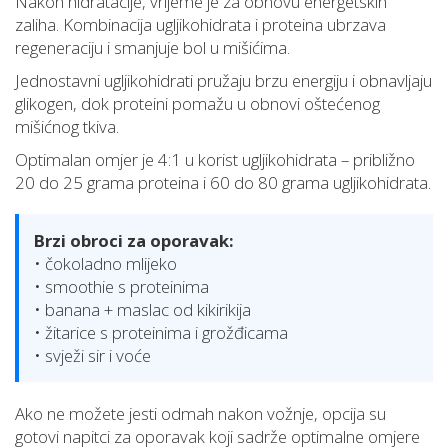
Nakon hidratacije, vrijeme je za obnovu energetskih
zaliha. Kombinacija ugljikohidrata i proteina ubrzava
regeneraciju i smanjuje bol u mišićima.
Jednostavni ugljikohidrati pružaju brzu energiju i obnavljaju
glikogen, dok proteini pomažu u obnovi oštećenog
mišićnog tkiva.
Optimalan omjer je 4:1 u korist ugljikohidrata – približno
20 do 25 grama proteina i 60 do 80 grama ugljikohidrata.
Brzi obroci za oporavak:
• čokoladno mlijeko
• smoothie s proteinima
• banana + maslac od kikirikija
• žitarice s proteinima i grožđicama
• svježi sir i voće
Ako ne možete jesti odmah nakon vožnje, opcija su
gotovi napitci za oporavak koji sadrže optimalne omjere