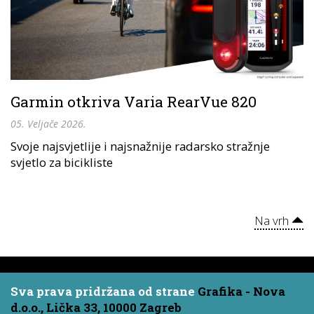
Garmin otkriva Varia RearVue 820
05. Veljače 2026.
Svoje najsvjetlije i najsnažnije radarsko stražnje
svjetlo za bicikliste
Na vrh
Sva prava pridržana od strane
Grafika - Nova
d.o.o., Lička 33, 10000 Zagreb