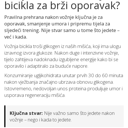
bicikla za brži oporavak?
Pravilna prehrana nakon vožnje ključna je za
oporavak, smanjenje umora i pripremu tijela za
sljedeći trening. Nije stvar samo u tome što jedete –
već i kada.
Vožnja bicikla troši glikogen iz naših mišića, koji ima ulogu
izravnog izvora glukoze. Nakon duge i intenzivne vožnje,
tijelo zahtijeva nadoknadu izgubljene energije kako bi se
oporavilo i adaptiralo za buduće napore.
Konzumiranje ugljikohidrata unutar prvih 30 do 60 minuta
nakon vježbanja značajno ubrzava obnovu glikogena.
Istovremeno, nedovoljan unos proteina produljuje umor i
usporava regeneraciju mišića.
Ključna stvar:
Nije važno samo što jedete nakon
vožnje – nego i kada to jedete.