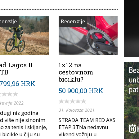
cenzije
Recenzije
ad Lagos II
1x12 na
TB
cestovnom
biciklu?
 799,96 HRK
50 900,00 HRK
Travnja 2022.
31. Kolovoza 2021.
 dugi niz godina
d više nije sinonim
STRADA TEAM RED AXS
 za tenis i skijanje,
ETAP 3TNa nedavnu
i bicikle u čiju su
vikend vožnju u