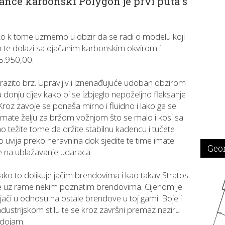
rance karbonski Polygon je prvi puta s
ako k tome uzmemo u obzir da se radi o modelu koji
te dolazi sa ojačanim karbonskim okvirom i
5.950,00.
 izrazito brz. Upravljiv i iznenađujuće udoban obzirom
u donju cijev kako bi se izbjeglo nepoželjno fleksanje
Kroz zavoje se ponaša mirno i fluidno i lako ga se
 imate želju za bržom vožnjom što se malo i kosi sa
 težite tome da držite stabilnu kadencu i tučete
o uvija preko neravnina dok sjedite te time imate
Geo
e na ublažavanje udaraca.
kako to dolikuje jačim brendovima i kao takav Stratos
ame uz rame nekim poznatim brendovima. Cijenom je
jači u odnosu na ostale brendove u toj gami. Boje i
industrijskom stilu te se kroz završni premaz naziru
 dojam.