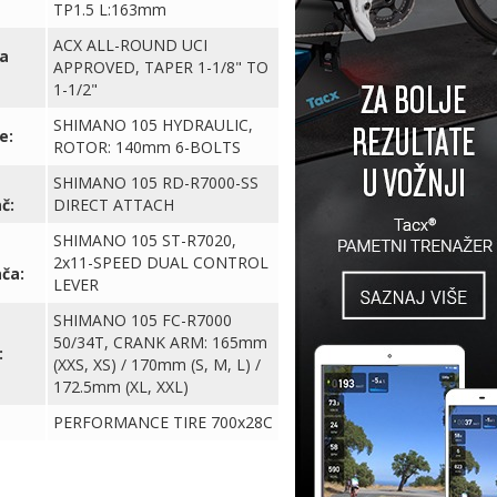
TP1.5 L:163mm
ACX ALL-ROUND UCI
ja
APPROVED, TAPER 1-1/8" TO
1-1/2"
SHIMANO 105 HYDRAULIC,
e:
ROTOR: 140mm 6-BOLTS
SHIMANO 105 RD-R7000-SS
č:
DIRECT ATTACH
SHIMANO 105 ST-R7020,
2x11-SPEED DUAL CONTROL
ča:
LEVER
SHIMANO 105 FC-R7000
50/34T, CRANK ARM: 165mm
:
(XXS, XS) / 170mm (S, M, L) /
172.5mm (XL, XXL)
PERFORMANCE TIRE 700x28C