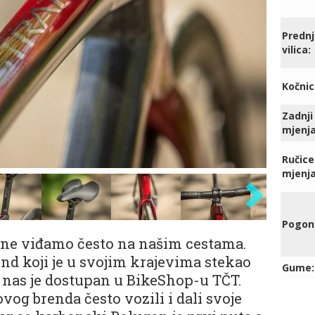
Predn
vilica:
Kočnic
Zadnji
mjenja
Ručice
mjenja
Pogon
 ne viđamo često na našim cestama.
nd koji je u svojim krajevima stekao
Gume:
d nas je dostupan u BikeShop-u TČT.
og brenda često vozili i dali svoje