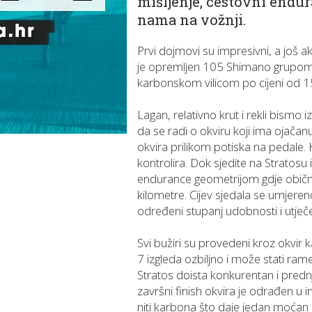
mišljenje, cestovni endu
nama na vožnji.
Prvi dojmovi su impresivni, a još 
je opremljen 105 Shimano grupom 
karbonskom vilicom po cijeni od 1
Lagan, relativno krut i rekli bismo
da se radi o okviru koji ima ojačan
okvira prilikom potiska na pedale. 
kontrolira. Dok sjedite na Stratosu
endurance geometrijom gdje obično
kilometre. Cijev sjedala se umjeren
određeni stupanj udobnosti i utječ
Svi bužiri su provedeni kroz okvir 
7 izgleda ozbiljno i može stati r
Stratos doista konkurentan i predn
završni finish okvira je odrađen u 
niti karbona što daje jedan moćan