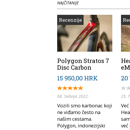
NAJČITANIJE
Recenzije
Re
Polygon Stratos 7
He
Disc Carbon
eM
15 950,00 HRK
20
08. Svibnja 2022.
25. 
Vozili smo karbonac koji
Već
ne viđamo često na
Hea
našim cestama.
samo
Polygon, indonezijski
već 