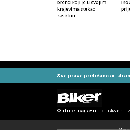
brend koji je u svojim
indu
krajevima stekao
prij
zavidnu...
Sva prava pridržana od stra
Online magazin
- biciklizam i s
Biker -