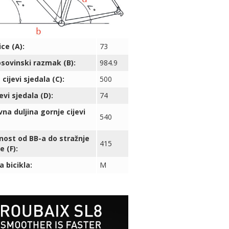
ice (A):
73
ovinski razmak (B):
984.9
cijevi sjedala (C):
500
evi sjedala (D):
74
vna duljina gornje cijevi
540
nost od BB-a do stražnje
415
e (F):
a bicikla:
M