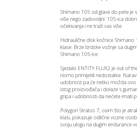
Shimano 105 od glave do pete je 
više nego zadovoljni. 105-ica dob
očekivanja i ne traži vas više.
Hidraulične disk kočnice Shimano 
klase. Brze brdske vožnje sa dugi
Shimano 105-ice.
Sjedalo ENTITY FLUX2 je out of the
nismo primijetili nedostatke. Narav
udobnost pa će netko možda ovo mi
istog proizvođača i dolaze s gum
gripa i udobnosti da nećete imati p
Polygon Stratos 7, osim što je atrak
klasi, pokazuje odlične vozne osobin
svoju ulogu na dugim endurance v