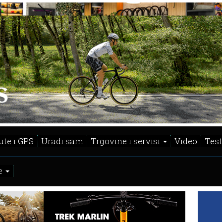
ute i GPS
Uradi sam
Trgovine i servisi
Video
Test
e