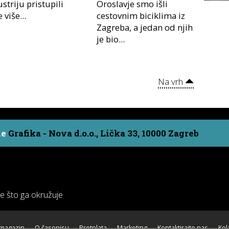
striju pristupili
Oroslavje smo išli
e više...
cestovnim biciklima iz
Zagreba, a jedan od njih
je bio...
Na vrh
ne
Grafika - Nova d.o.o., Lička 33, 10000 Zagreb
ve što ga okružuje
 magazin
O časopisu
Pretplata
Marketing
Kontaktirajte nas
Kol