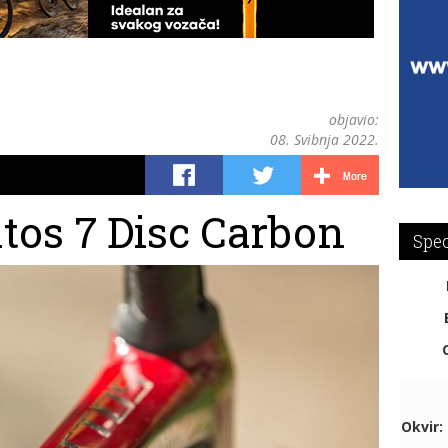
objavio:
08. Svibnja 2022.
tos 7 Disc Carbon
Spec
Okvir: