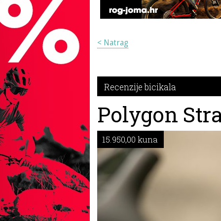
< Natrag
Recenzije bicikala
Polygon Stra
15.950,00 kuna