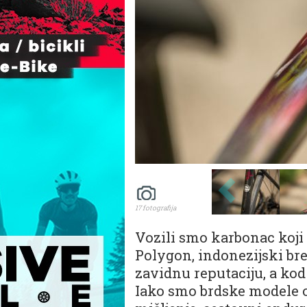
17 fotografija
Vozili smo karbonac koji
Polygon, indonezijski bre
zavidnu reputaciju, a ko
Iako smo brdske modele ov