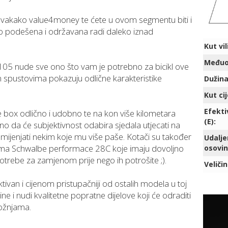
svakako value4money te ćete u ovom segmentu biti i
ro podešena i održavana radi daleko iznad
Kut vil
Međuos
105 nude sve ono što vam je potrebno za bicikl ove
m spustovima pokazuju odlične karakteristike
Dužina 
Kut cij
Efekti
 box odlično i udobno te na kon više kilometara
(E):
no da će subjektivnost odabira sjedala utjecati na
jenjati nekim koje mu više paše. Kotači su također
Udalje
ama Schwalbe performace 28C koje imaju dovoljno
osovin
otrebe za zamjenom prije nego ih potrošite ;).
Veličin
tivan i cijenom pristupačniji od ostalih modela u toj
e i nudi kvalitetne popratne dijelove koji će odraditi
ožnjama.