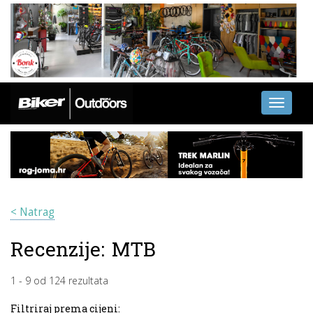
Toggle
navigati
< Natrag
Recenzije:
MTB
1
-
9
od
124
rezultata
Filtriraj prema cijeni: