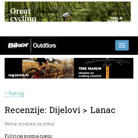
Toggle
navigati
< Natrag
Recenzije:
Dijelovi
>
Lanac
Nema rezultata za prikaz
Filtriraj prema cijeni: