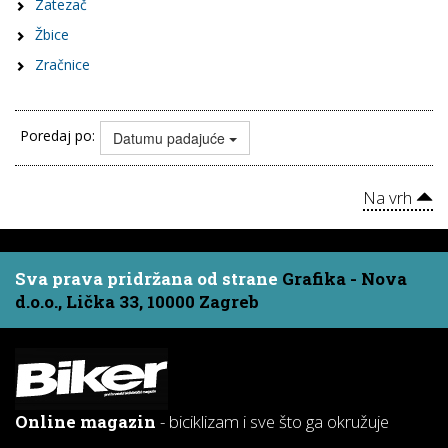
Zatezač
Žbice
Zračnice
Poredaj po:
Datumu padajuće
Na vrh
Sva prava pridržana od strane
Grafika - Nova
d.o.o., Lička 33, 10000 Zagreb
Online magazin
- biciklizam i sve što ga okružuje